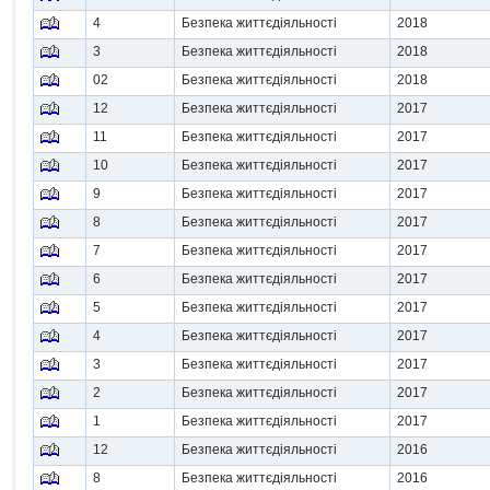
4
Безпека життєдіяльності
2018
3
Безпека життєдіяльності
2018
02
Безпека життєдіяльності
2018
12
Безпека життєдіяльності
2017
11
Безпека життєдіяльності
2017
10
Безпека життєдіяльності
2017
9
Безпека життєдіяльності
2017
8
Безпека життєдіяльності
2017
7
Безпека життєдіяльності
2017
6
Безпека життєдіяльності
2017
5
Безпека життєдіяльності
2017
4
Безпека життєдіяльності
2017
3
Безпека життєдіяльності
2017
2
Безпека життєдіяльності
2017
1
Безпека життєдіяльності
2017
12
Безпека життєдіяльності
2016
8
Безпека життєдіяльності
2016