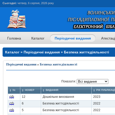
Сьогодні:
четвер, 6 серпня, 2026 року
Головна
Каталог
Періодичні видання
Атестац
Каталог » Періодичні видання » Безпека життєдіяльності
Періодичні видання
»
Безпека життєдіяльності
Показати:
№
НОМЕР
ВИДАННЯ
РІК ПУБЛІКАЦІ
12
Дошкільне виховання
2023
6
Безпека життєдіяльності
2022
5
Безпека життєдіяльності
2022