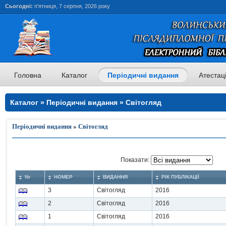
Сьогодні:
п'ятниця, 7 серпня, 2026 року
Головна
Каталог
Періодичні видання
Атестац
Каталог » Періодичні видання » Світогляд
Періодичні видання
»
Світогляд
Показати:
№
НОМЕР
ВИДАННЯ
РІК ПУБЛІКАЦІЇ
3
Світогляд
2016
2
Світогляд
2016
1
Світогляд
2016