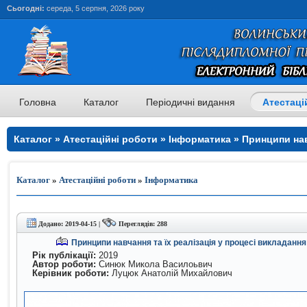
Сьогодні:
середа, 5 серпня, 2026 року
Головна
Каталог
Періодичні видання
Атестаці
Каталог » Атестаційні роботи » Інформатика » Принципи навч
процесі викладання інформатики в школі
Каталог
»
Атестаційні роботи
»
Інформатика
Додано: 2019-04-15 |
Переглядів: 288
Принципи навчання та їх реалізація у процесі викладанн
Рік публікації:
2019
Автор роботи:
Синюк Микола Василоьвич
Керівник роботи:
Луцюк Анатолій Михайлович