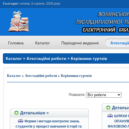
Сьогодні:
четвер, 6 серпня, 2026 року
Головна
Каталог
Періодичні видання
Атестаці
Каталог » Атестаційні роботи » Керівники гуртків
Каталог
»
Атестаційні роботи
»
Керівники гуртків
Показати:
Детальн
Детальніше »
ШЛЯХИ 
Форми і методи контролю знань
ОПАНУ
студентів у процесі навчання історії та
ФАХОВОЮ Л