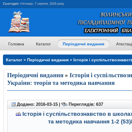
Сьогодні:
п'ятниця, 7 серпня, 2026 року
Головна
Каталог
Періодичні видання
Атестац
Каталог » Періодичні видання » Історія і суспільствознавст
теорія та методика навчання » Історія і суспільствознавств
та методика навчання
Періодичні видання
»
Історія і суспільство
України: теорія та методика навчання
Додано: 2016-03-15 |
Переглядів: 637
Історія і суспільствознавство в школах
та методика навчання 1-2 (53)