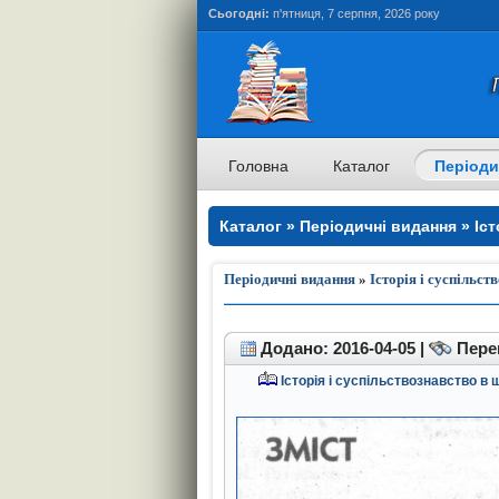
Сьогодні:
п'ятниця, 7 серпня, 2026 року
Головна
Каталог
Періоди
Каталог » Періодичні видання » Іст
теорія та методика навчання » Істо
та методика навчання
Періодичні видання
»
Історія і суспільс
Додано: 2016-04-05 |
Перег
Історія і суспільствознавство в 