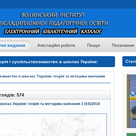
чні видання
Атестаційні роботи
Пошук
Посилання
Стат
орія і суспільствознавство в школах України:
рія і суспільствознавство в школах України: теорія
твознавство в школах України: теорія та методика навчання
лядів: 574
школах України: теорія та методика навчання 3 (54)/2016