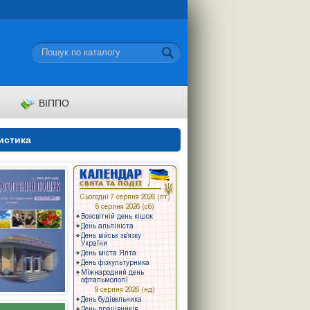
ВІППО
истика