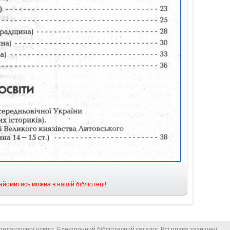
йомитись можна в нашій бібліотеці!
едагогічної освіти. Електронний бібліотечний каталог. Всі права захищені.