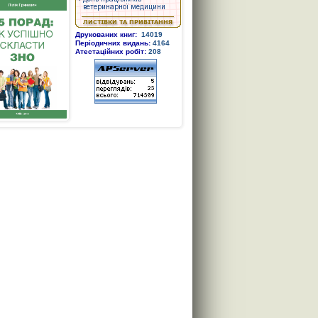
Друкованих книг:
14019
Періодичних видань:
4164
Атестаційних робіт:
208