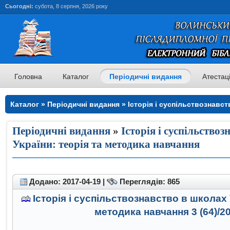
Сьогодні:
субота, 8 серпня, 2026 року
Головна
Каталог
Періодичні видання
Атестац
Каталог » Періодичні видання » Історія і суспільствознавст
теорія та методика навчання » Історія і суспільствознавств
та методика навчання
Періодичні видання
»
Історія і суспільство
України: теорія та методика навчання
Додано: 2017-04-19 |
Переглядів: 865
Історія і суспільствознавство в школах 
методика навчання 3 (64)/2