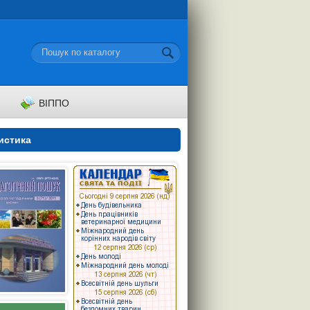
ВІППО
истика