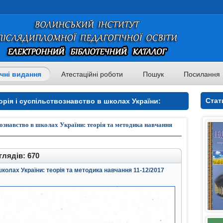
чні видання
Атестаційні роботи
Пошук
Посилання
Стат
орія і суспільствознавство в школах України:
рія і суспільствознавство в школах України: теорія
твознавство в школах України: теорія та методика навчання
лядів: 670
школах України: теорія та методика навчання 11-12/2017