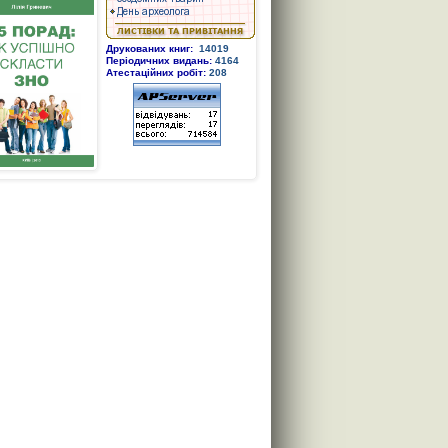
Друкованих книг:
14019
Періодичних видань:
4164
Атестаційних робіт:
208