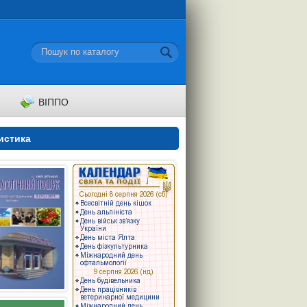
ВІППО
истика