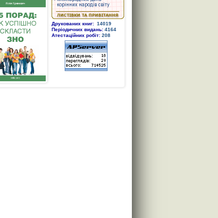
Друкованих книг:
14019
Періодичних видань:
4164
Атестаційних робіт:
208