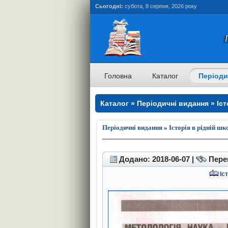
Сьогодні:
субота, 8 серпня, 2026 року
Головна
Каталог
Періоди
Каталог » Періодичні видання » Істо
Періодичні видання
»
Історія в рідній шк
Додано: 2018-06-07 |
Перег
Іст