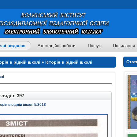
чні видання
Атестаційні роботи
Пошук
Посилання
Стат
рія в рідній школі » Історія в рідній школі
олі
лядів: 397
орія в рідній школі 5/2018