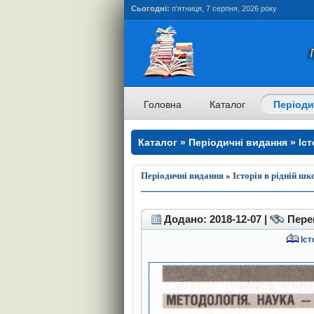
Сьогодні:
п'ятниця, 7 серпня, 2026 року
Головна
Каталог
Періоди
Каталог » Періодичні видання » Істо
Періодичні видання
»
Історія в рідній шк
Додано: 2018-12-07 |
Перег
Іст