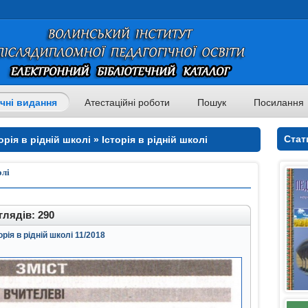
чні видання
Атестаційні роботи
Пошук
Посилання
Стат
рія в рідній школі » Історія в рідній школі
олі
лядів: 290
орія в рідній школі 11/2018