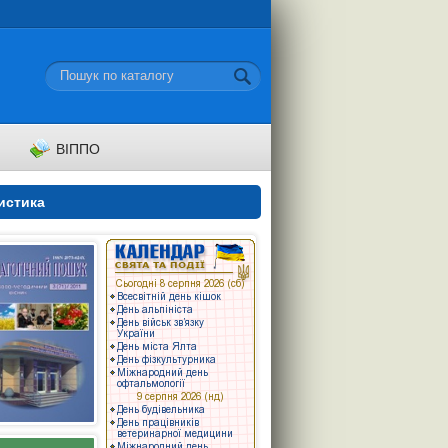
ВІППО
истика