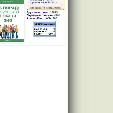
Друкованих книг:
14019
Періодичних видань:
4164
Атестаційних робіт:
208