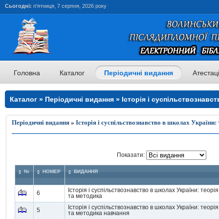
Сьогодні:
п'ятниця, 7 серпня, 2026 року
Головна
Каталог
Періодичні видання
Атестац
Каталог » Періодичні видання » Історія і суспільствознавст
теорія та методика навчання
Періодичні видання
»
Історія і суспільствознавство в школах України:
Показати:
№
НОМЕР
ВИДАННЯ
Історія і суспільствознавство в школах України: теорія
6
та методика
Історія і суспільствознавство в школах України: теорія
5
та методика навчання